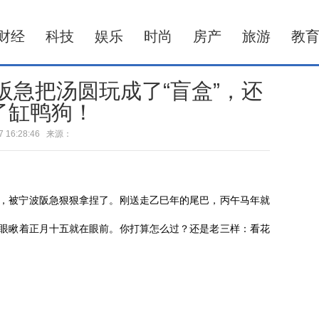
财经
科技
娱乐
时尚
房产
旅游
教
阪急把汤圆玩成了“盲盒”，还
了缸鸭狗！
-27 16:28:46 来源：
，被宁波阪急狠狠拿捏了。刚送走乙巳年的尾巴，丙午马年就
眼瞅着正月十五就在眼前。你打算怎么过？还是老三样：看花