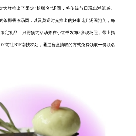
饮大牌推出了限定“恰联名”汤圆，将传统节日玩出潮流感。
摇摇喵奶茶椰香冻汤圆，以及莫逆时光推出的好事花升汤圆泡芙，每
限定礼品，只需预约活动并在小红书发布3张现场照，带上指
0:00前往B1F南扶梯处，通过盲盒抽取的方式免费领取一份联名