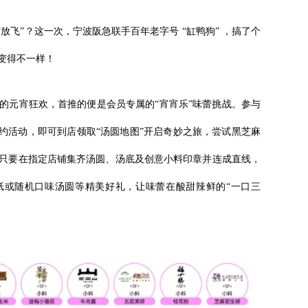
放飞”？这一次，宁波阪急联手百年老字号 “缸鸭狗” ，搞了个
元宵节变得不一样！
面的元宵狂欢，首推的便是会员专属的“宵宵乐”味蕾挑战。参与
约活动，即可到店领取“汤圆地图”开启奇妙之旅，尝试黑芝麻
只要在指定店铺集齐汤圆、汤底及创意小料印章并连成直线，
纸或随机口味汤圆等精美好礼，让味蕾在酸甜辣鲜的“一口三