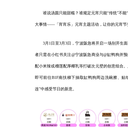
谁说汤圆只能甜糯？谁规定元宵只能“传统”不能“
大事情——「宵宵乐」元宵主题活动，让你的
3月1日至3月3日，宁波阪急将开启一场别开生
者只需在小红书关注@宁波阪急商业与@缸鸭狗并预
配小米辣或榴莲配厚椰乳等打破次元壁的创意组合。
即可前往B1F南扶梯下抽取缸鸭狗周边洗碗擦、贴
连”中感受节日的新意。