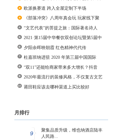
欧派换赛道 跨入全屋定制下半场
《部落冲突》八周年真会玩 玩家线下聚
“文艺代表”的菩提之旅：国际著名诗人
2021·第15届中华餐饮双创论坛暨第5届中
夕阳余晖映朝霞 红色精神代代传
杜嘉班纳进驻 2020 年第三届中国国际
“双11”还能给商家带来多大增长？抖音
2020年最流行的装修风格，不仅复古文艺
莆田鞋应该去哪种渠道上买比较好
月排行
聚集品质升级，维也纳酒店陆丰
9
人民路...