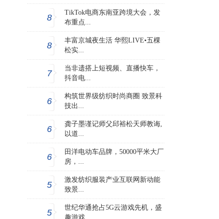
TikTok电商东南亚跨境大会，发
8
布重点...
丰富京城夜生活 华熙LIVE•五棵
8
松实...
当非遗搭上短视频、直播快车，
7
抖音电...
构筑世界级纺织时尚商圈 致景科
6
技出...
龚子墨谨记师父邱裕松天师教诲,
6
以道...
田洋电动车品牌，50000平米大厂
6
房，...
激发纺织服装产业互联网新动能
5
致景...
世纪华通抢占5G云游戏先机，盛
5
趣游戏...