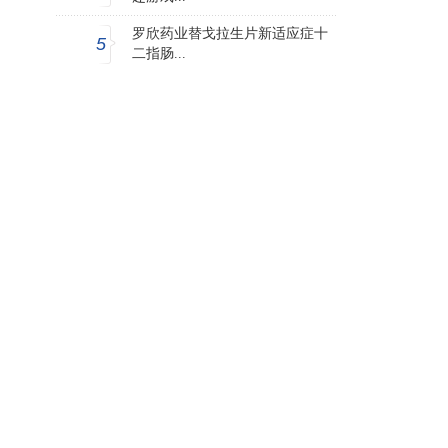
罗欣药业替戈拉生片新适应症十
5
二指肠...